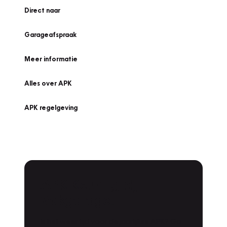
Direct naar
Garageafspraak
Meer informatie
Alles over APK
APK regelgeving
APK Keuring bij
Vakgarage!
Is het weer tijd voor de jaarlijkse APK? Ga