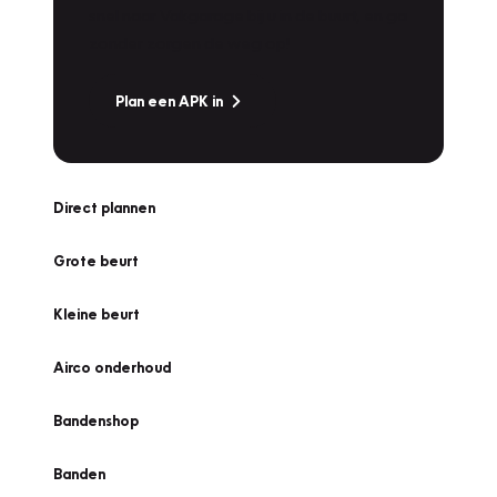
snel naar Vakgarage bij u in de buurt, en ga
zonder zorgen de weg op!
Plan een APK in
Direct plannen
Grote beurt
Kleine beurt
Airco onderhoud
Bandenshop
Banden