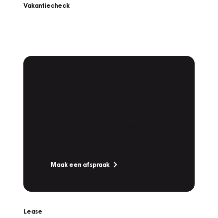
Vakantiecheck
Plan een
Werkplaatsafspraak
Is uw auto toe aan Onderhoud,
Bandenwissel of een Vakantiecheck? Plan
online een afspraak!
Maak een afspraak
Lease