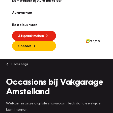
Kom werken bij Auto Berkelaar
Autoverhuur
Bestelbus huren
Afspraak maken
9.8/10
Contact
Homepage
Occasions bij Vakgarage
Amstelland
Welkom in onze digitale showroom, leuk dat u een kijkje
komt nemen.