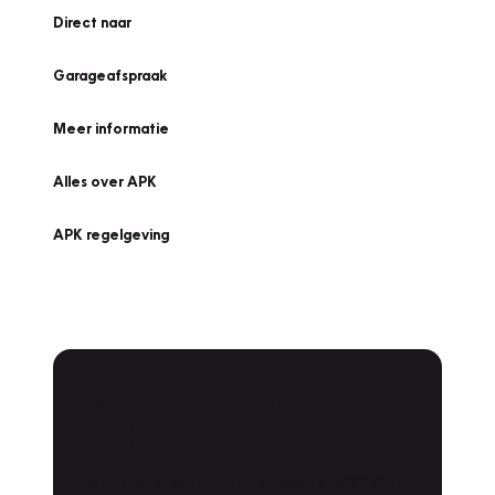
Direct naar
Garageafspraak
Meer informatie
Alles over APK
APK regelgeving
APK Keuring bij
Vakgarage!
Is het weer tijd voor de jaarlijkse APK? Ga