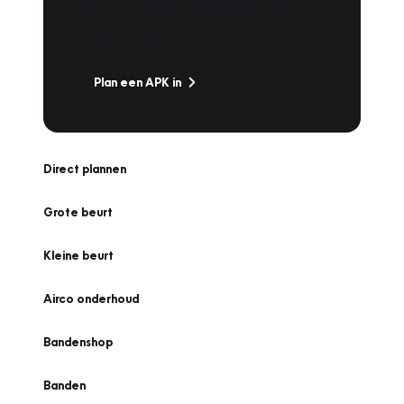
snel naar Vakgarage bij u in de buurt, en ga
zonder zorgen de weg op!
Plan een APK in
Direct plannen
Grote beurt
Kleine beurt
Airco onderhoud
Bandenshop
Banden