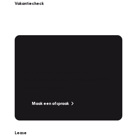
Vakantiecheck
Plan een
Werkplaatsafspraak
Is uw auto toe aan Onderhoud,
Bandenwissel of een Vakantiecheck? Plan
online een afspraak!
Maak een afspraak
Lease