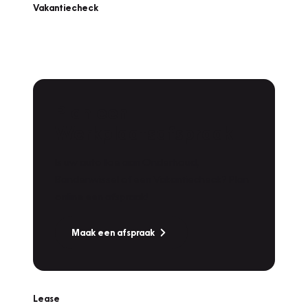
Vakantiecheck
Plan een
Werkplaatsafspraak
Is uw auto toe aan Onderhoud,
Bandenwissel of een Vakantiecheck? Plan
online een afspraak!
Maak een afspraak
Lease