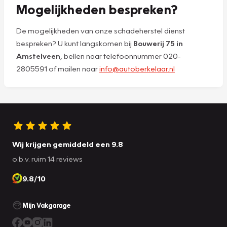
Mogelijkheden bespreken?
De mogelijkheden van onze schadeherstel dienst
bespreken? U kunt langskomen bij
Bouwerij 75 in
Amstelveen
, bellen naar telefoonnummer 020-
2805591 of mailen naar
info@autoberkelaar.nl
Wij krijgen gemiddeld een 9.8
o.b.v. ruim 14 reviews
9.8/10
Mijn Vakgarage