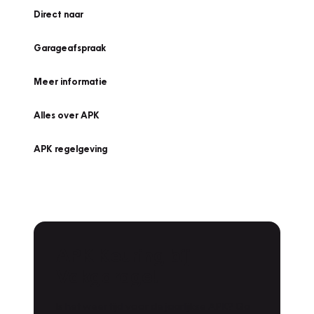
Direct naar
Garageafspraak
Meer informatie
Alles over APK
APK regelgeving
APK Keuring bij
Vakgarage!
Is het weer tijd voor de jaarlijkse APK? Ga