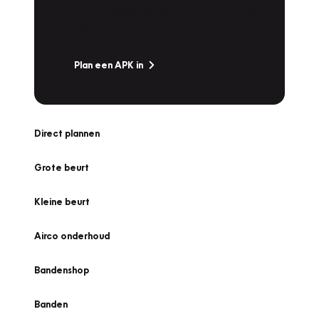
snel naar Vakgarage bij u in de buurt, en ga
zonder zorgen de weg op!
Plan een APK in
Direct plannen
Grote beurt
Kleine beurt
Airco onderhoud
Bandenshop
Banden