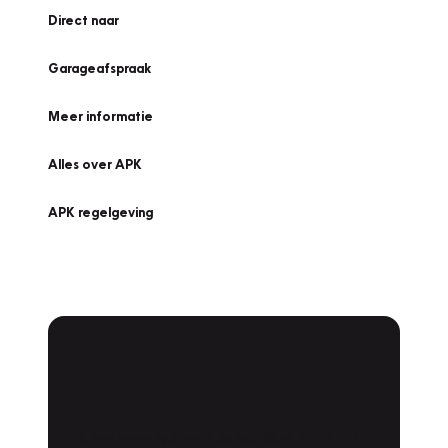
Direct naar
Garageafspraak
Meer informatie
Alles over APK
APK regelgeving
APK Keuring bij
Vakgarage!
Is het weer tijd voor de jaarlijkse APK? Ga