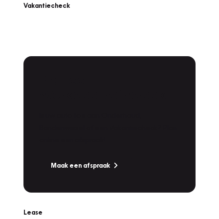
Vakantiecheck
Plan een
Werkplaatsafspraak
Is uw auto toe aan Onderhoud,
Bandenwissel of een Vakantiecheck? Plan
online een afspraak!
Maak een afspraak
Lease