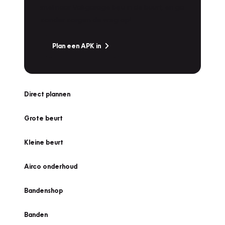
snel naar Vakgarage bij u in de buurt, en ga
zonder zorgen de weg op!
Plan een APK in
Direct plannen
Grote beurt
Kleine beurt
Airco onderhoud
Bandenshop
Banden