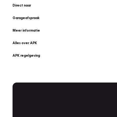
Direct naar
Garageafspraak
Meer informatie
Alles over APK
APK regelgeving
APK Keuring bij Vakgarage!
Is het weer tijd voor de jaarlijkse APK? Ga snel naar V