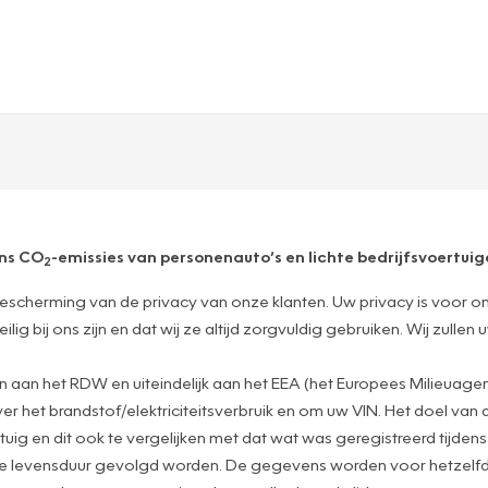
ens CO
-emissies van personenauto’s en lichte bedrijfsvoertuige
2
escherming van de privacy van onze klanten. Uw privacy is voor o
g bij ons zijn en dat wij ze altijd zorgvuldig gebruiken. Wij zulle
an het RDW en uiteindelijk aan het EEA (het Europees Milieuagen
het brandstof/elektriciteitsverbruik en om uw VIN. Het doel van 
tuig en dit ook te vergelijken met dat wat was geregistreerd tijde
de levensduur gevolgd worden. De gegevens worden voor hetzelfd