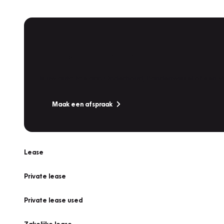
Plan een
Werkplaatsafspraak
Is uw auto toe aan Onderhoud, Bandenwissel of een Va
Maak een afspraak
Lease
Private lease
Private lease used