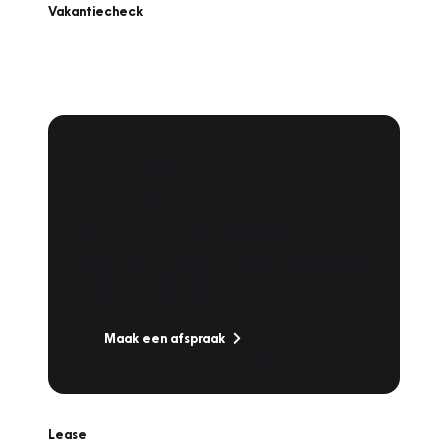
Vakantiecheck
Plan een
Werkplaatsafspraak
Is uw auto toe aan Onderhoud,
Bandenwissel of een Vakantiecheck? Plan
online een afspraak!
Maak een afspraak
Lease