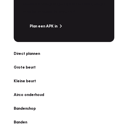
snel naar Vakgarage bij u in de buurt, en ga
zonder zorgen de weg op!
Plan een APK in
Direct plannen
Grote beurt
Kleine beurt
Airco onderhoud
Bandenshop
Banden