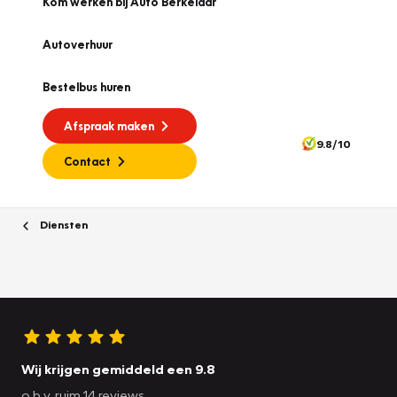
Kom werken bij Auto Berkelaar
Autoverhuur
Bestelbus huren
Afspraak maken
9.8/10
Contact
Diensten
Wij krijgen gemiddeld een 9.8
o.b.v. ruim 14 reviews