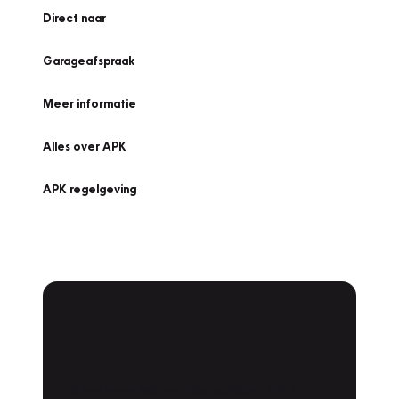
Direct naar
Garageafspraak
Meer informatie
Alles over APK
APK regelgeving
APK Keuring bij
Vakgarage!
Is het weer tijd voor de jaarlijkse APK? Ga