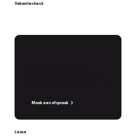
Vakantiecheck
Plan een
Werkplaatsafspraak
Is uw auto toe aan Onderhoud,
Bandenwissel of een Vakantiecheck? Plan
online een afspraak!
Maak een afspraak
Lease