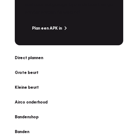
snel naar Vakgarage bij u in de buurt, en ga
zonder zorgen de weg op!
Plan een APK in
Direct plannen
Grote beurt
Kleine beurt
Airco onderhoud
Bandenshop
Banden