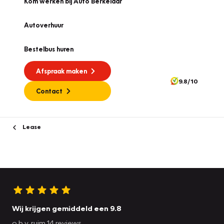
Kom werken bij Auto Berkelaar
Autoverhuur
Bestelbus huren
Afspraak maken
9.8/10
Contact
Lease
Wij krijgen gemiddeld een 9.8
o.b.v. ruim 14 reviews