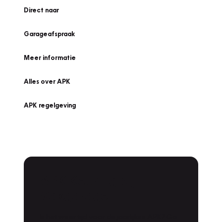
Direct naar
Garageafspraak
Meer informatie
Alles over APK
APK regelgeving
APK Keuring bij
Vakgarage!
Is het weer tijd voor de jaarlijkse APK? Ga