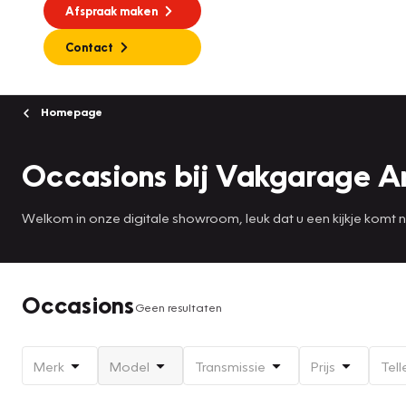
Afspraak maken
Contact
Homepage
Occasions bij Vakgarage A
Welkom in onze digitale showroom, leuk dat u een kijkje komt
Occasions
Geen resultaten
Merk
Model
Transmissie
Prijs
Tell