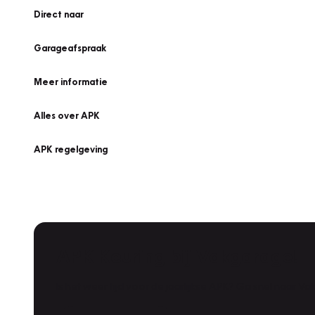
Direct naar
Garageafspraak
Meer informatie
Alles over APK
APK regelgeving
APK Keuring bij Vakgarage!
Is het weer tijd voor de jaarlijkse APK? Ga snel naar V