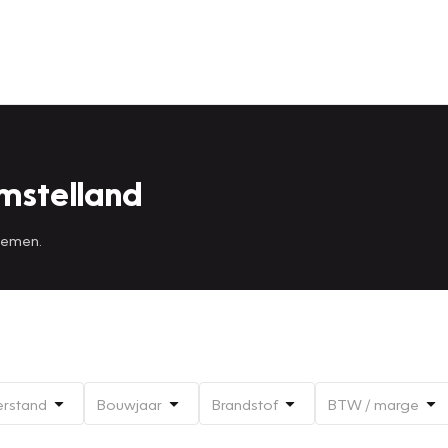
mstelland
 nemen.
erstand
Bouwjaar
Brandstof
BTW / marge