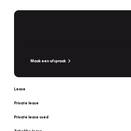
Plan een
Werkplaatsafspraak
Is uw auto toe aan Onderhoud, Bandenwissel of een Va
Maak een afspraak
Lease
Private lease
Private lease used