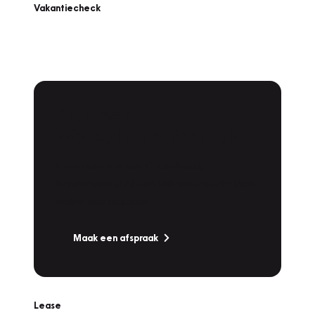
Vakantiecheck
Plan een
Werkplaatsafspraak
Is uw auto toe aan Onderhoud,
Bandenwissel of een Vakantiecheck? Plan
online een afspraak!
Maak een afspraak
Lease