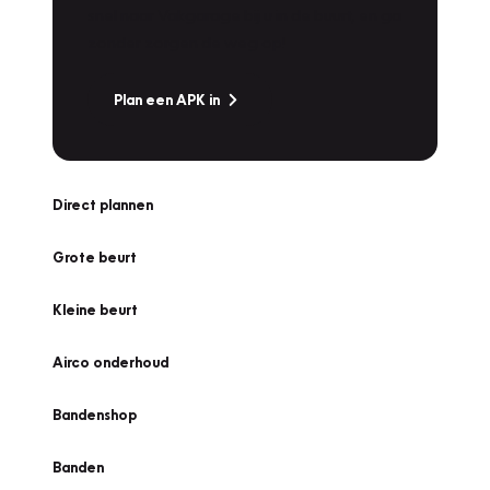
snel naar Vakgarage bij u in de buurt, en ga
zonder zorgen de weg op!
Plan een APK in
Direct plannen
Grote beurt
Kleine beurt
Airco onderhoud
Bandenshop
Banden