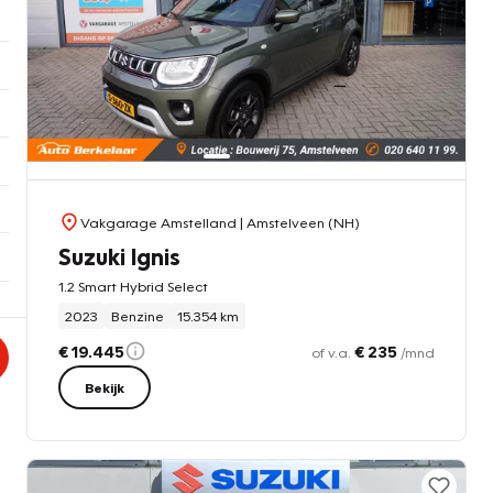
Vakgarage Amstelland
| Amstelveen (NH)
Suzuki Ignis
1.2 Smart Hybrid Select
2023
Benzine
15.354 km
€ 19.445
€ 235
of v.a.
/mnd
Bekijk