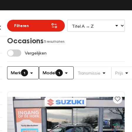
Filteren
Occasions
5 resultaten
Vergelijken
Merk
Model
Transmissie
Prijs
1
1