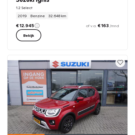
1.2 Select
2019
Benzine
32.648 km
€ 12.945
€ 163
of v.a.
/mnd
Bekijk