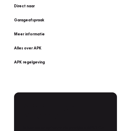
Direct naar
Garageafspraak
Meer informatie
Alles over APK
APK regelgeving
APK Keuring bij
Vakgarage!
Is het weer tijd voor de jaarlijkse APK? Ga