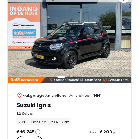
Vakgarage Amstelland
| Amstelveen (NH)
Suzuki Ignis
1.2 Select
2019
Benzine
29.499 km
€ 16.745
€ 203
of v.a.
/mnd