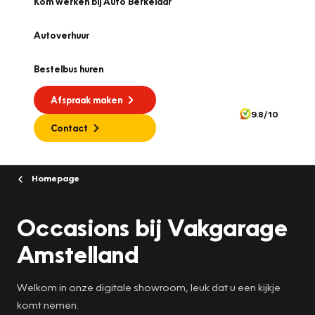
Kom werken bij Auto Berkelaar
Autoverhuur
Bestelbus huren
Afspraak maken
9.8/10
Contact
Homepage
Occasions bij Vakgarage
Amstelland
Welkom in onze digitale showroom, leuk dat u een kijkje
komt nemen.