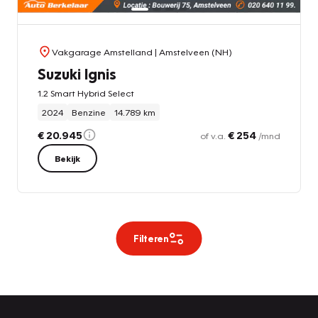
Vakgarage Amstelland
| Amstelveen (NH)
Suzuki Ignis
1.2 Smart Hybrid Select
2024
Benzine
14.789 km
€ 20.945
€ 254
of v.a.
/mnd
Bekijk
Filteren