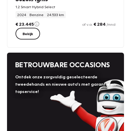
1.2 Smart Hybrid Select
2024
Benzine
24.533 km
€ 23.445
€ 284
of v.a.
/mnd
Bekijk
BETROUWBARE OCCASIONS
Ontdek onze zorgvuldig geselecteerde
tweedehands en nieuwe auto's met garantie en
topservice!