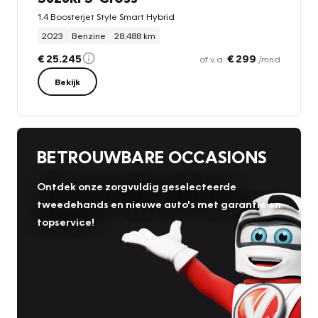
1.4 Boosterjet Style Smart Hybrid
2023
Benzine
28.488 km
€ 25.245
€ 299
of v.a.
/mnd
Bekijk
BETROUWBARE OCCASIONS
Ontdek onze zorgvuldig geselecteerde
tweedehands en nieuwe auto's met garantie en
topservice!