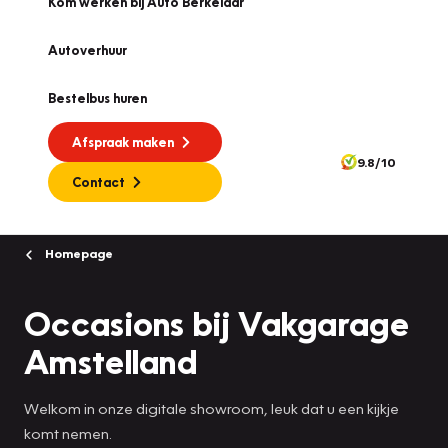
Kom werken bij Auto Berkelaar
Autoverhuur
Bestelbus huren
Afspraak maken
9.8/10
Contact
Homepage
Occasions bij Vakgarage
Amstelland
Welkom in onze digitale showroom, leuk dat u een kijkje
komt nemen.