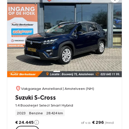
Vakgarage Amstelland
| Amstelveen (NH)
Suzuki S-Cross
1.4 Boosterjet Select Smart Hybrid
2023
Benzine
28.424 km
€ 24.445
€ 296
of v.a.
/mnd