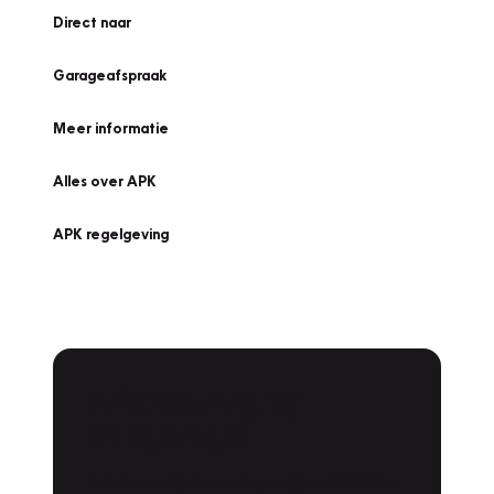
Direct naar
Garageafspraak
Meer informatie
Alles over APK
APK regelgeving
APK Keuring bij
Vakgarage!
Is het weer tijd voor de jaarlijkse APK? Ga