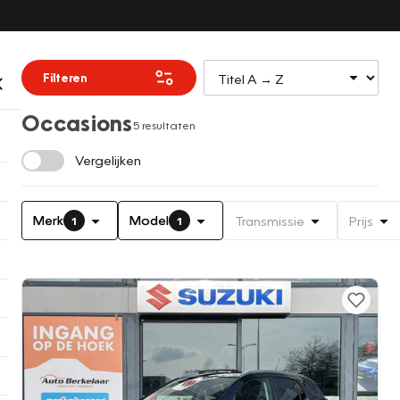
Filteren
Occasions
5 resultaten
Vergelijken
Merk
Model
Transmissie
Prijs
1
1