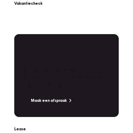
Vakantiecheck
Plan een
Werkplaatsafspraak
Is uw auto toe aan Onderhoud,
Bandenwissel of een Vakantiecheck? Plan
online een afspraak!
Maak een afspraak
Lease