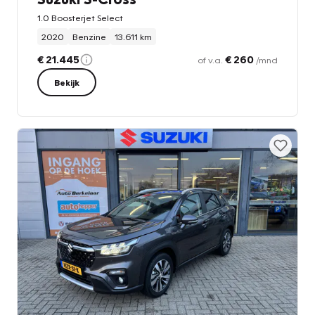
1.0 Boosterjet Select
2020
Benzine
13.611 km
€ 21.445
€ 260
of v.a.
/mnd
Bekijk