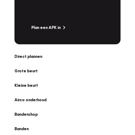
snel naar Vakgarage bij u in de buurt, en ga
zonder zorgen de weg op!
Plan een APK in
Direct plannen
Grote beurt
Kleine beurt
Airco onderhoud
Bandenshop
Banden