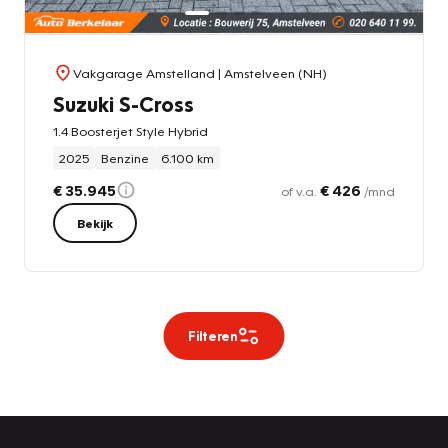
Vakgarage Amstelland
| Amstelveen (NH)
Suzuki S-Cross
1.4 Boosterjet Style Hybrid
2025
Benzine
6.100 km
€ 35.945
€ 426
of v.a.
/mnd
Bekijk
Filteren