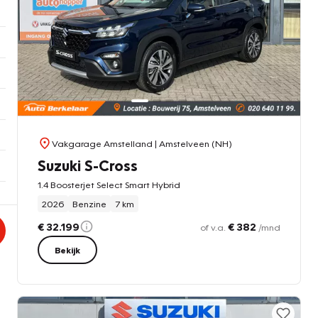
Vakgarage Amstelland
| Amstelveen (NH)
Suzuki S-Cross
1.4 Boosterjet Select Smart Hybrid
2026
Benzine
7 km
€ 32.199
€ 382
of v.a.
/mnd
Bekijk