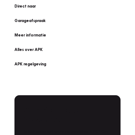
Direct naar
Garageafspraak
Meer informatie
Alles over APK
APK regelgeving
APK Keuring bij
Vakgarage!
Is het weer tijd voor de jaarlijkse APK? Ga