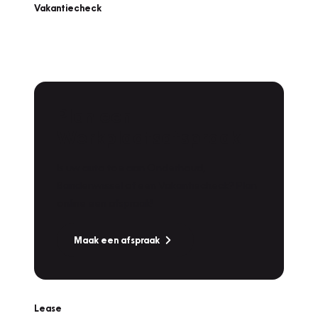
Vakantiecheck
Plan een
Werkplaatsafspraak
Is uw auto toe aan Onderhoud,
Bandenwissel of een Vakantiecheck? Plan
online een afspraak!
Maak een afspraak
Lease