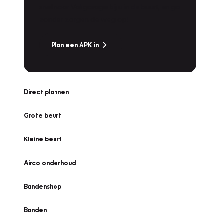
snel naar Vakgarage bij u in de buurt, en ga
zonder zorgen de weg op!
Plan een APK in
Direct plannen
Grote beurt
Kleine beurt
Airco onderhoud
Bandenshop
Banden