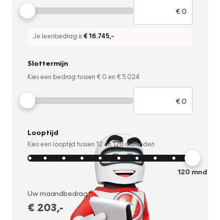
Je leenbedrag is
€ 16.745
,-
Slottermijn
Kies een bedrag tussen
€ 0
en
€ 5.024
Looptijd
Kies een looptijd tussen
12
en
120
maanden
120
mnd
Uw maandbedrag:
€ 203
,-