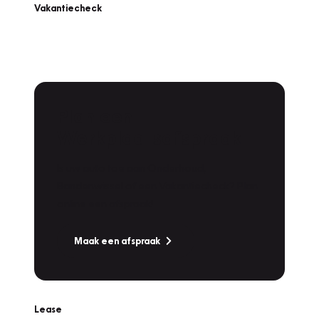
Vakantiecheck
Plan een
Werkplaatsafspraak
Is uw auto toe aan Onderhoud,
Bandenwissel of een Vakantiecheck? Plan
online een afspraak!
Maak een afspraak
Lease