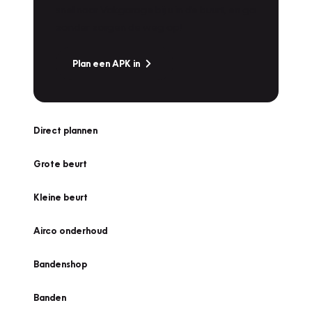
snel naar Vakgarage bij u in de buurt, en ga
zonder zorgen de weg op!
Plan een APK in
Direct plannen
Grote beurt
Kleine beurt
Airco onderhoud
Bandenshop
Banden