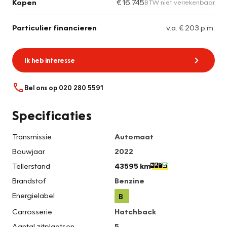
Kopen
€ 16.745
BTW niet verrekenbaar
Particulier financieren
v.a. € 203 p.m.
Ik heb interesse
Bel ons op 020 280 5591
Specificaties
Transmissie
Automaat
Bouwjaar
2022
Tellerstand
43595 km
Brandstof
Benzine
Energielabel
B
Carrosserie
Hatchback
Aantal zitplaatsen
5