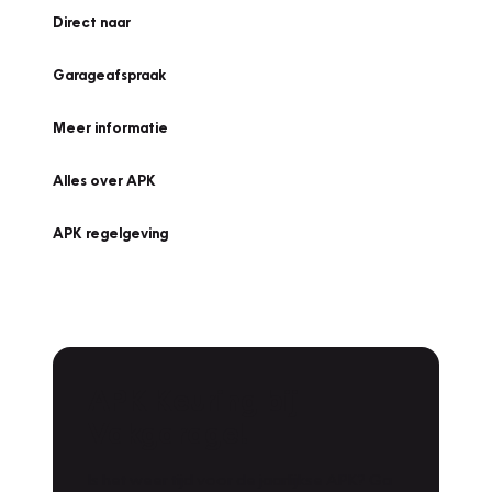
Direct naar
Garageafspraak
Meer informatie
Alles over APK
APK regelgeving
APK Keuring bij
Vakgarage!
Is het weer tijd voor de jaarlijkse APK? Ga