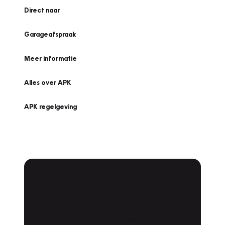
Direct naar
Garageafspraak
Meer informatie
Alles over APK
APK regelgeving
APK Keuring bij
Vakgarage!
Is het weer tijd voor de jaarlijkse APK? Ga