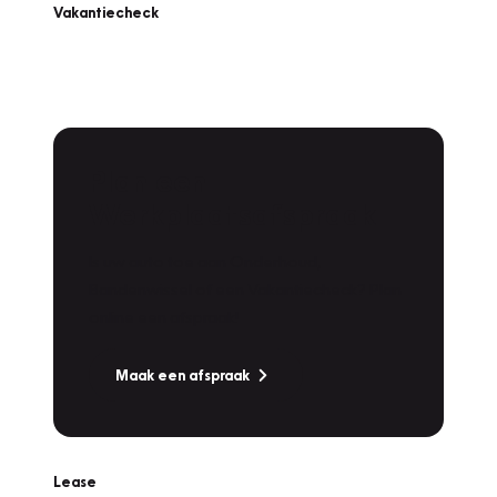
Vakantiecheck
Plan een
Werkplaatsafspraak
Is uw auto toe aan Onderhoud,
Bandenwissel of een Vakantiecheck? Plan
online een afspraak!
Maak een afspraak
Lease