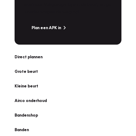
snel naar Vakgarage bij u in de buurt, en ga
zonder zorgen de weg op!
Plan een APK in
Direct plannen
Grote beurt
Kleine beurt
Airco onderhoud
Bandenshop
Banden